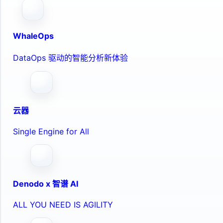
WhaleOps
DataOps 驱动的智能分析新体验
云器
Single Engine for All
Denodo x 智谱 AI
ALL YOU NEED IS AGILITY