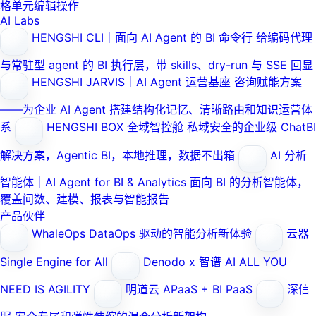
格单元编辑操作
AI Labs
HENGSHI CLI｜面向 AI Agent 的 BI 命令行
给编码代理
与常驻型 agent 的 BI 执行层，带 skills、dry-run 与 SSE 回显
HENGSHI JARVIS｜AI Agent 运营基座
咨询赋能方案
——为企业 AI Agent 搭建结构化记忆、清晰路由和知识运营体
系
HENGSHI BOX 全域智控舱
私域安全的企业级 ChatBI
解决方案，Agentic BI，本地推理，数据不出箱
AI 分析
智能体｜AI Agent for BI & Analytics
面向 BI 的分析智能体，
覆盖问数、建模、报表与智能报告
产品伙伴
WhaleOps
DataOps 驱动的智能分析新体验
云器
Single Engine for All
Denodo x 智谱 AI
ALL YOU
NEED IS AGILITY
明道云
APaaS + BI PaaS
深信