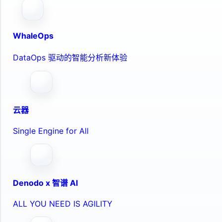
WhaleOps
DataOps 驱动的智能分析新体验
云器
Single Engine for All
Denodo x 智谱 AI
ALL YOU NEED IS AGILITY