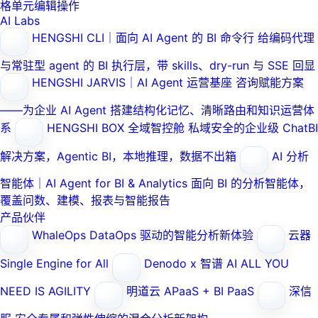
格单元编辑操作
AI Labs
HENGSHI CLI｜面向 AI Agent 的 BI 命令行
给编码代理
与常驻型 agent 的 BI 执行层，带 skills、dry-run 与 SSE 回显
HENGSHI JARVIS｜AI Agent 运营基座
咨询赋能方案
——为企业 AI Agent 搭建结构化记忆、清晰路由和知识运营体
系
HENGSHI BOX 全域智控舱
私域安全的企业级 ChatBI
解决方案，Agentic BI，本地推理，数据不出箱
AI 分析
智能体｜AI Agent for BI & Analytics
面向 BI 的分析智能体，
覆盖问数、建模、报表与智能报告
产品伙伴
WhaleOps
DataOps 驱动的智能分析新体验
云器
Single Engine for All
Denodo x 智谱 AI
ALL YOU
NEED IS AGILITY
明道云
APaaS + BI PaaS
深信