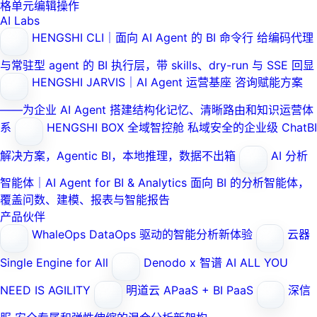
格单元编辑操作
AI Labs
HENGSHI CLI｜面向 AI Agent 的 BI 命令行
给编码代理
与常驻型 agent 的 BI 执行层，带 skills、dry-run 与 SSE 回显
HENGSHI JARVIS｜AI Agent 运营基座
咨询赋能方案
——为企业 AI Agent 搭建结构化记忆、清晰路由和知识运营体
系
HENGSHI BOX 全域智控舱
私域安全的企业级 ChatBI
解决方案，Agentic BI，本地推理，数据不出箱
AI 分析
智能体｜AI Agent for BI & Analytics
面向 BI 的分析智能体，
覆盖问数、建模、报表与智能报告
产品伙伴
WhaleOps
DataOps 驱动的智能分析新体验
云器
Single Engine for All
Denodo x 智谱 AI
ALL YOU
NEED IS AGILITY
明道云
APaaS + BI PaaS
深信