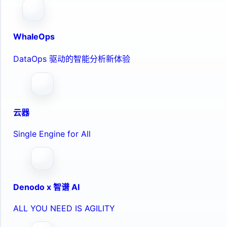
WhaleOps
DataOps 驱动的智能分析新体验
云器
Single Engine for All
Denodo x 智谱 AI
ALL YOU NEED IS AGILITY