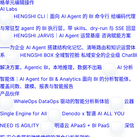
格单元编辑操作
AI Labs
HENGSHI CLI｜面向 AI Agent 的 BI 命令行
给编码代理
与常驻型 agent 的 BI 执行层，带 skills、dry-run 与 SSE 回显
HENGSHI JARVIS｜AI Agent 运营基座
咨询赋能方案
——为企业 AI Agent 搭建结构化记忆、清晰路由和知识运营体
系
HENGSHI BOX 全域智控舱
私域安全的企业级 ChatBI
解决方案，Agentic BI，本地推理，数据不出箱
AI 分析
智能体｜AI Agent for BI & Analytics
面向 BI 的分析智能体，
覆盖问数、建模、报表与智能报告
产品伙伴
WhaleOps
DataOps 驱动的智能分析新体验
云器
Single Engine for All
Denodo x 智谱 AI
ALL YOU
NEED IS AGILITY
明道云
APaaS + BI PaaS
深信