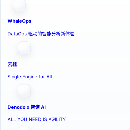
WhaleOps
DataOps 驱动的智能分析新体验
云器
Single Engine for All
Denodo x 智谱 AI
ALL YOU NEED IS AGILITY