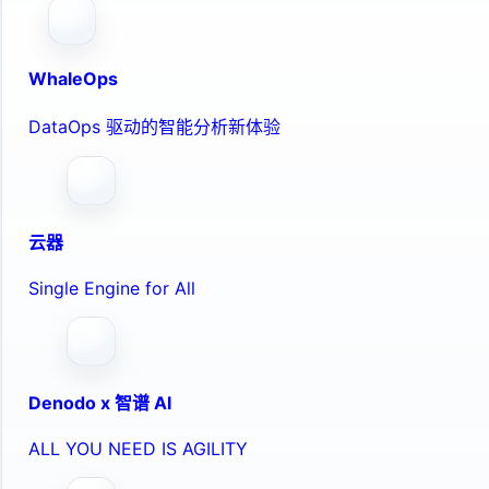
WhaleOps
DataOps 驱动的智能分析新体验
云器
Single Engine for All
Denodo x 智谱 AI
ALL YOU NEED IS AGILITY