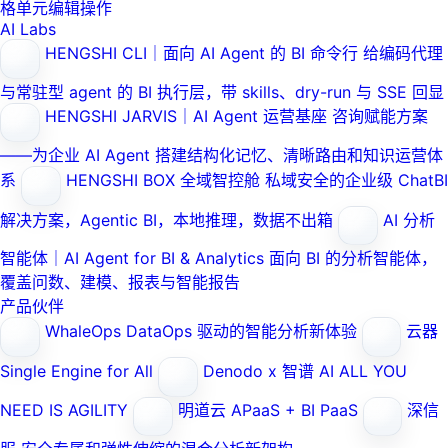
格单元编辑操作
AI Labs
HENGSHI CLI｜面向 AI Agent 的 BI 命令行
给编码代理
与常驻型 agent 的 BI 执行层，带 skills、dry-run 与 SSE 回显
HENGSHI JARVIS｜AI Agent 运营基座
咨询赋能方案
——为企业 AI Agent 搭建结构化记忆、清晰路由和知识运营体
系
HENGSHI BOX 全域智控舱
私域安全的企业级 ChatBI
解决方案，Agentic BI，本地推理，数据不出箱
AI 分析
智能体｜AI Agent for BI & Analytics
面向 BI 的分析智能体，
覆盖问数、建模、报表与智能报告
产品伙伴
WhaleOps
DataOps 驱动的智能分析新体验
云器
Single Engine for All
Denodo x 智谱 AI
ALL YOU
NEED IS AGILITY
明道云
APaaS + BI PaaS
深信