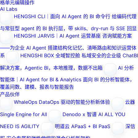
格单元编辑操作
AI Labs
HENGSHI CLI｜面向 AI Agent 的 BI 命令行
给编码代理
与常驻型 agent 的 BI 执行层，带 skills、dry-run 与 SSE 回显
HENGSHI JARVIS｜AI Agent 运营基座
咨询赋能方案
——为企业 AI Agent 搭建结构化记忆、清晰路由和知识运营体
系
HENGSHI BOX 全域智控舱
私域安全的企业级 ChatBI
解决方案，Agentic BI，本地推理，数据不出箱
AI 分析
智能体｜AI Agent for BI & Analytics
面向 BI 的分析智能体，
覆盖问数、建模、报表与智能报告
产品伙伴
WhaleOps
DataOps 驱动的智能分析新体验
云器
Single Engine for All
Denodo x 智谱 AI
ALL YOU
NEED IS AGILITY
明道云
APaaS + BI PaaS
深信