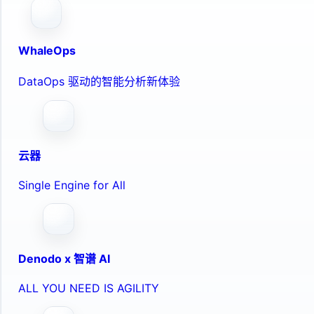
WhaleOps
DataOps 驱动的智能分析新体验
云器
Single Engine for All
Denodo x 智谱 AI
ALL YOU NEED IS AGILITY