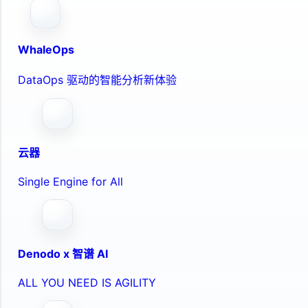
WhaleOps
DataOps 驱动的智能分析新体验
云器
Single Engine for All
Denodo x 智谱 AI
ALL YOU NEED IS AGILITY