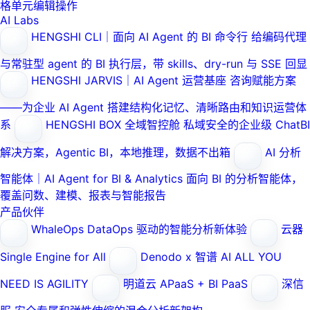
格单元编辑操作
AI Labs
HENGSHI CLI｜面向 AI Agent 的 BI 命令行
给编码代理
与常驻型 agent 的 BI 执行层，带 skills、dry-run 与 SSE 回显
HENGSHI JARVIS｜AI Agent 运营基座
咨询赋能方案
——为企业 AI Agent 搭建结构化记忆、清晰路由和知识运营体
系
HENGSHI BOX 全域智控舱
私域安全的企业级 ChatBI
解决方案，Agentic BI，本地推理，数据不出箱
AI 分析
智能体｜AI Agent for BI & Analytics
面向 BI 的分析智能体，
覆盖问数、建模、报表与智能报告
产品伙伴
WhaleOps
DataOps 驱动的智能分析新体验
云器
Single Engine for All
Denodo x 智谱 AI
ALL YOU
NEED IS AGILITY
明道云
APaaS + BI PaaS
深信