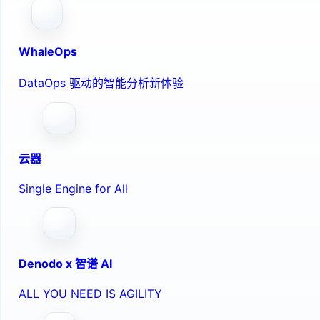
WhaleOps
DataOps 驱动的智能分析新体验
云器
Single Engine for All
Denodo x 智谱 AI
ALL YOU NEED IS AGILITY