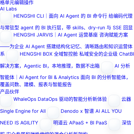
格单元编辑操作
AI Labs
HENGSHI CLI｜面向 AI Agent 的 BI 命令行
给编码代理
与常驻型 agent 的 BI 执行层，带 skills、dry-run 与 SSE 回显
HENGSHI JARVIS｜AI Agent 运营基座
咨询赋能方案
——为企业 AI Agent 搭建结构化记忆、清晰路由和知识运营体
系
HENGSHI BOX 全域智控舱
私域安全的企业级 ChatBI
解决方案，Agentic BI，本地推理，数据不出箱
AI 分析
智能体｜AI Agent for BI & Analytics
面向 BI 的分析智能体，
覆盖问数、建模、报表与智能报告
产品伙伴
WhaleOps
DataOps 驱动的智能分析新体验
云器
Single Engine for All
Denodo x 智谱 AI
ALL YOU
NEED IS AGILITY
明道云
APaaS + BI PaaS
深信