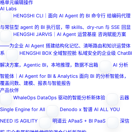
格单元编辑操作
AI Labs
HENGSHI CLI｜面向 AI Agent 的 BI 命令行
给编码代理
与常驻型 agent 的 BI 执行层，带 skills、dry-run 与 SSE 回显
HENGSHI JARVIS｜AI Agent 运营基座
咨询赋能方案
——为企业 AI Agent 搭建结构化记忆、清晰路由和知识运营体
系
HENGSHI BOX 全域智控舱
私域安全的企业级 ChatBI
解决方案，Agentic BI，本地推理，数据不出箱
AI 分析
智能体｜AI Agent for BI & Analytics
面向 BI 的分析智能体，
覆盖问数、建模、报表与智能报告
产品伙伴
WhaleOps
DataOps 驱动的智能分析新体验
云器
Single Engine for All
Denodo x 智谱 AI
ALL YOU
NEED IS AGILITY
明道云
APaaS + BI PaaS
深信