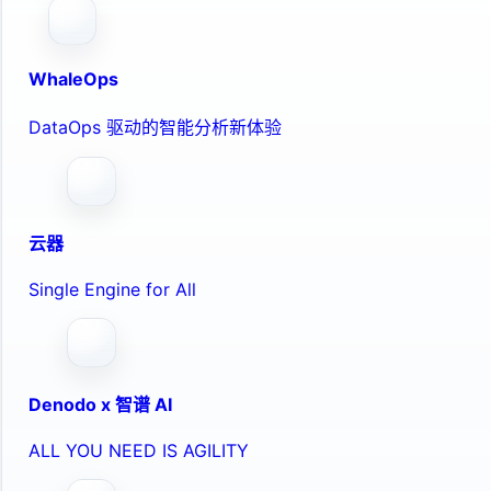
WhaleOps
DataOps 驱动的智能分析新体验
云器
Single Engine for All
Denodo x 智谱 AI
ALL YOU NEED IS AGILITY