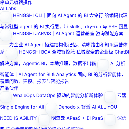
格单元编辑操作
AI Labs
HENGSHI CLI｜面向 AI Agent 的 BI 命令行
给编码代理
与常驻型 agent 的 BI 执行层，带 skills、dry-run 与 SSE 回显
HENGSHI JARVIS｜AI Agent 运营基座
咨询赋能方案
——为企业 AI Agent 搭建结构化记忆、清晰路由和知识运营体
系
HENGSHI BOX 全域智控舱
私域安全的企业级 ChatBI
解决方案，Agentic BI，本地推理，数据不出箱
AI 分析
智能体｜AI Agent for BI & Analytics
面向 BI 的分析智能体，
覆盖问数、建模、报表与智能报告
产品伙伴
WhaleOps
DataOps 驱动的智能分析新体验
云器
Single Engine for All
Denodo x 智谱 AI
ALL YOU
NEED IS AGILITY
明道云
APaaS + BI PaaS
深信