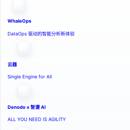
WhaleOps
DataOps 驱动的智能分析新体验
云器
Single Engine for All
Denodo x 智谱 AI
ALL YOU NEED IS AGILITY