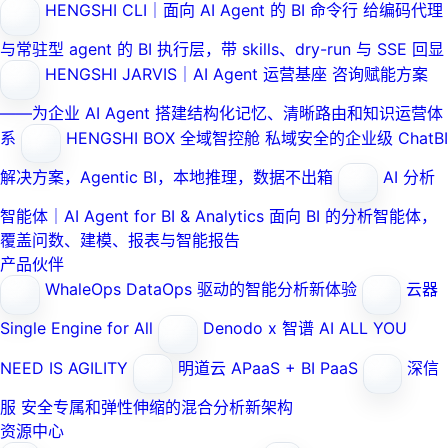
HENGSHI CLI｜面向 AI Agent 的 BI 命令行
给编码代理
与常驻型 agent 的 BI 执行层，带 skills、dry-run 与 SSE 回显
HENGSHI JARVIS｜AI Agent 运营基座
咨询赋能方案
——为企业 AI Agent 搭建结构化记忆、清晰路由和知识运营体
系
HENGSHI BOX 全域智控舱
私域安全的企业级 ChatBI
解决方案，Agentic BI，本地推理，数据不出箱
AI 分析
智能体｜AI Agent for BI & Analytics
面向 BI 的分析智能体，
覆盖问数、建模、报表与智能报告
产品伙伴
WhaleOps
DataOps 驱动的智能分析新体验
云器
Single Engine for All
Denodo x 智谱 AI
ALL YOU
NEED IS AGILITY
明道云
APaaS + BI PaaS
深信
服
安全专属和弹性伸缩的混合分析新架构
资源中心