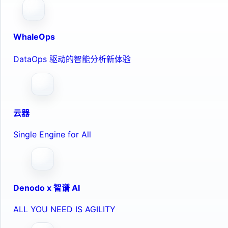
WhaleOps
DataOps 驱动的智能分析新体验
云器
Single Engine for All
Denodo x 智谱 AI
ALL YOU NEED IS AGILITY