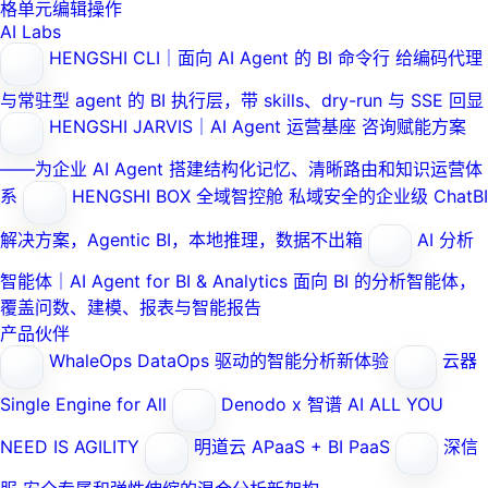
格单元编辑操作
AI Labs
HENGSHI CLI｜面向 AI Agent 的 BI 命令行
给编码代理
与常驻型 agent 的 BI 执行层，带 skills、dry-run 与 SSE 回显
HENGSHI JARVIS｜AI Agent 运营基座
咨询赋能方案
——为企业 AI Agent 搭建结构化记忆、清晰路由和知识运营体
系
HENGSHI BOX 全域智控舱
私域安全的企业级 ChatBI
解决方案，Agentic BI，本地推理，数据不出箱
AI 分析
智能体｜AI Agent for BI & Analytics
面向 BI 的分析智能体，
覆盖问数、建模、报表与智能报告
产品伙伴
WhaleOps
DataOps 驱动的智能分析新体验
云器
Single Engine for All
Denodo x 智谱 AI
ALL YOU
NEED IS AGILITY
明道云
APaaS + BI PaaS
深信