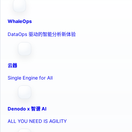
WhaleOps
DataOps 驱动的智能分析新体验
云器
Single Engine for All
Denodo x 智谱 AI
ALL YOU NEED IS AGILITY