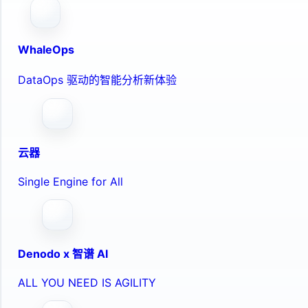
WhaleOps
DataOps 驱动的智能分析新体验
云器
Single Engine for All
Denodo x 智谱 AI
ALL YOU NEED IS AGILITY