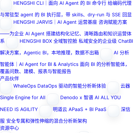
HENGSHI CLI｜面向 AI Agent 的 BI 命令行
给编码代理
与常驻型 agent 的 BI 执行层，带 skills、dry-run 与 SSE 回显
HENGSHI JARVIS｜AI Agent 运营基座
咨询赋能方案
——为企业 AI Agent 搭建结构化记忆、清晰路由和知识运营体
系
HENGSHI BOX 全域智控舱
私域安全的企业级 ChatBI
解决方案，Agentic BI，本地推理，数据不出箱
AI 分析
智能体｜AI Agent for BI & Analytics
面向 BI 的分析智能体，
覆盖问数、建模、报表与智能报告
产品伙伴
WhaleOps
DataOps 驱动的智能分析新体验
云器
Single Engine for All
Denodo x 智谱 AI
ALL YOU
NEED IS AGILITY
明道云
APaaS + BI PaaS
深信
服
安全专属和弹性伸缩的混合分析新架构
资源中心