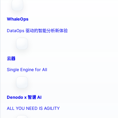
WhaleOps
DataOps 驱动的智能分析新体验
云器
Single Engine for All
Denodo x 智谱 AI
ALL YOU NEED IS AGILITY