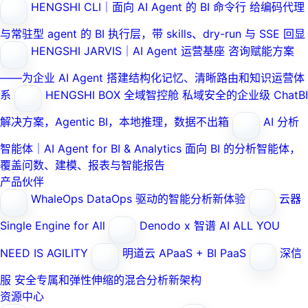
HENGSHI CLI｜面向 AI Agent 的 BI 命令行
给编码代理
与常驻型 agent 的 BI 执行层，带 skills、dry-run 与 SSE 回显
HENGSHI JARVIS｜AI Agent 运营基座
咨询赋能方案
——为企业 AI Agent 搭建结构化记忆、清晰路由和知识运营体
系
HENGSHI BOX 全域智控舱
私域安全的企业级 ChatBI
解决方案，Agentic BI，本地推理，数据不出箱
AI 分析
智能体｜AI Agent for BI & Analytics
面向 BI 的分析智能体，
覆盖问数、建模、报表与智能报告
产品伙伴
WhaleOps
DataOps 驱动的智能分析新体验
云器
Single Engine for All
Denodo x 智谱 AI
ALL YOU
NEED IS AGILITY
明道云
APaaS + BI PaaS
深信
服
安全专属和弹性伸缩的混合分析新架构
资源中心