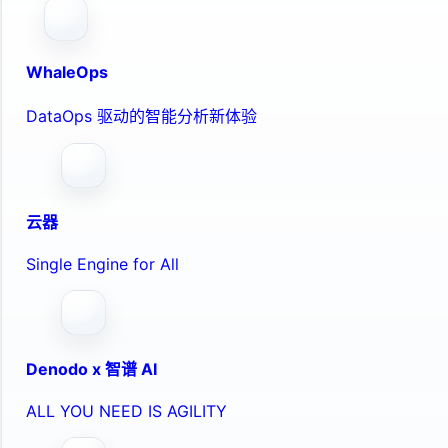
WhaleOps
DataOps 驱动的智能分析新体验
云器
Single Engine for All
Denodo x 智谱 AI
ALL YOU NEED IS AGILITY