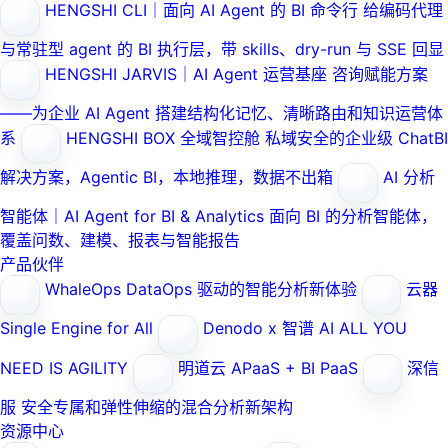
HENGSHI CLI｜面向 AI Agent 的 BI 命令行
给编码代理
与常驻型 agent 的 BI 执行层，带 skills、dry-run 与 SSE 回显
HENGSHI JARVIS｜AI Agent 运营基座
咨询赋能方案
——为企业 AI Agent 搭建结构化记忆、清晰路由和知识运营体
系
HENGSHI BOX 全域智控舱
私域安全的企业级 ChatBI
解决方案，Agentic BI，本地推理，数据不出箱
AI 分析
智能体｜AI Agent for BI & Analytics
面向 BI 的分析智能体，
覆盖问数、建模、报表与智能报告
产品伙伴
WhaleOps
DataOps 驱动的智能分析新体验
云器
Single Engine for All
Denodo x 智谱 AI
ALL YOU
NEED IS AGILITY
明道云
APaaS + BI PaaS
深信
服
安全专属和弹性伸缩的混合分析新架构
资源中心