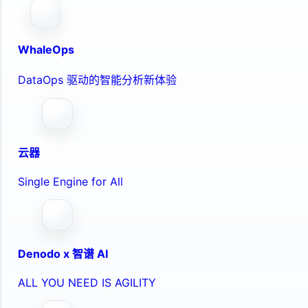
WhaleOps
DataOps 驱动的智能分析新体验
云器
Single Engine for All
Denodo x 智谱 AI
ALL YOU NEED IS AGILITY