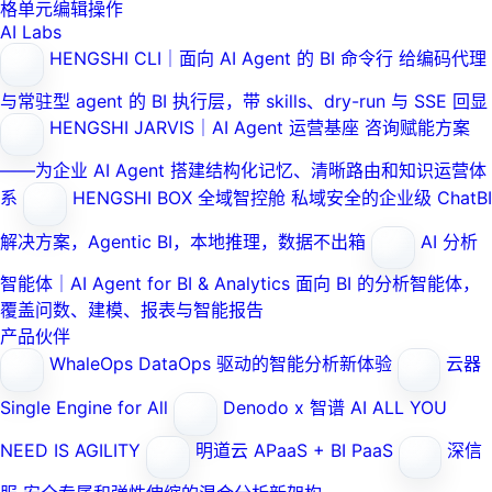
格单元编辑操作
AI Labs
HENGSHI CLI｜面向 AI Agent 的 BI 命令行
给编码代理
与常驻型 agent 的 BI 执行层，带 skills、dry-run 与 SSE 回显
HENGSHI JARVIS｜AI Agent 运营基座
咨询赋能方案
——为企业 AI Agent 搭建结构化记忆、清晰路由和知识运营体
系
HENGSHI BOX 全域智控舱
私域安全的企业级 ChatBI
解决方案，Agentic BI，本地推理，数据不出箱
AI 分析
智能体｜AI Agent for BI & Analytics
面向 BI 的分析智能体，
覆盖问数、建模、报表与智能报告
产品伙伴
WhaleOps
DataOps 驱动的智能分析新体验
云器
Single Engine for All
Denodo x 智谱 AI
ALL YOU
NEED IS AGILITY
明道云
APaaS + BI PaaS
深信