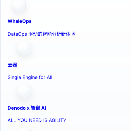
WhaleOps
DataOps 驱动的智能分析新体验
云器
Single Engine for All
Denodo x 智谱 AI
ALL YOU NEED IS AGILITY