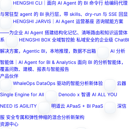
HENGSHI CLI｜面向 AI Agent 的 BI 命令行
给编码代理
与常驻型 agent 的 BI 执行层，带 skills、dry-run 与 SSE 回显
HENGSHI JARVIS｜AI Agent 运营基座
咨询赋能方案
——为企业 AI Agent 搭建结构化记忆、清晰路由和知识运营体
系
HENGSHI BOX 全域智控舱
私域安全的企业级 ChatBI
解决方案，Agentic BI，本地推理，数据不出箱
AI 分析
智能体｜AI Agent for BI & Analytics
面向 BI 的分析智能体，
覆盖问数、建模、报表与智能报告
产品伙伴
WhaleOps
DataOps 驱动的智能分析新体验
云器
Single Engine for All
Denodo x 智谱 AI
ALL YOU
NEED IS AGILITY
明道云
APaaS + BI PaaS
深信
服
安全专属和弹性伸缩的混合分析新架构
资源中心