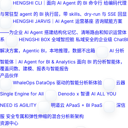
HENGSHI CLI｜面向 AI Agent 的 BI 命令行
给编码代理
与常驻型 agent 的 BI 执行层，带 skills、dry-run 与 SSE 回显
HENGSHI JARVIS｜AI Agent 运营基座
咨询赋能方案
——为企业 AI Agent 搭建结构化记忆、清晰路由和知识运营体
系
HENGSHI BOX 全域智控舱
私域安全的企业级 ChatBI
解决方案，Agentic BI，本地推理，数据不出箱
AI 分析
智能体｜AI Agent for BI & Analytics
面向 BI 的分析智能体，
覆盖问数、建模、报表与智能报告
产品伙伴
WhaleOps
DataOps 驱动的智能分析新体验
云器
Single Engine for All
Denodo x 智谱 AI
ALL YOU
NEED IS AGILITY
明道云
APaaS + BI PaaS
深信
服
安全专属和弹性伸缩的混合分析新架构
资源中心