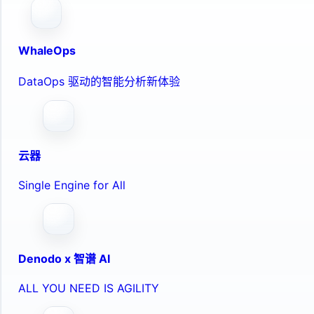
WhaleOps
DataOps 驱动的智能分析新体验
云器
Single Engine for All
Denodo x 智谱 AI
ALL YOU NEED IS AGILITY