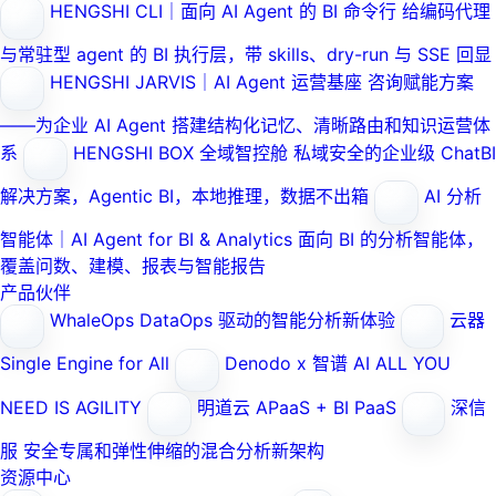
HENGSHI CLI｜面向 AI Agent 的 BI 命令行
给编码代理
与常驻型 agent 的 BI 执行层，带 skills、dry-run 与 SSE 回显
HENGSHI JARVIS｜AI Agent 运营基座
咨询赋能方案
——为企业 AI Agent 搭建结构化记忆、清晰路由和知识运营体
系
HENGSHI BOX 全域智控舱
私域安全的企业级 ChatBI
解决方案，Agentic BI，本地推理，数据不出箱
AI 分析
智能体｜AI Agent for BI & Analytics
面向 BI 的分析智能体，
覆盖问数、建模、报表与智能报告
产品伙伴
WhaleOps
DataOps 驱动的智能分析新体验
云器
Single Engine for All
Denodo x 智谱 AI
ALL YOU
NEED IS AGILITY
明道云
APaaS + BI PaaS
深信
服
安全专属和弹性伸缩的混合分析新架构
资源中心