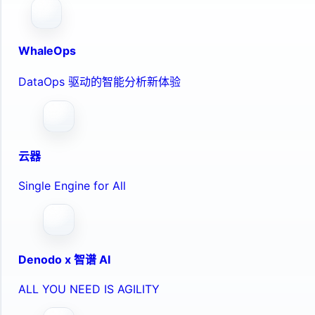
WhaleOps
DataOps 驱动的智能分析新体验
云器
Single Engine for All
Denodo x 智谱 AI
ALL YOU NEED IS AGILITY