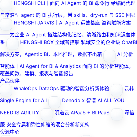
HENGSHI CLI｜面向 AI Agent 的 BI 命令行
给编码代理
与常驻型 agent 的 BI 执行层，带 skills、dry-run 与 SSE 回显
HENGSHI JARVIS｜AI Agent 运营基座
咨询赋能方案
——为企业 AI Agent 搭建结构化记忆、清晰路由和知识运营体
系
HENGSHI BOX 全域智控舱
私域安全的企业级 ChatBI
解决方案，Agentic BI，本地推理，数据不出箱
AI 分析
智能体｜AI Agent for BI & Analytics
面向 BI 的分析智能体，
覆盖问数、建模、报表与智能报告
产品伙伴
WhaleOps
DataOps 驱动的智能分析新体验
云器
Single Engine for All
Denodo x 智谱 AI
ALL YOU
NEED IS AGILITY
明道云
APaaS + BI PaaS
深信
服
安全专属和弹性伸缩的混合分析新架构
资源中心