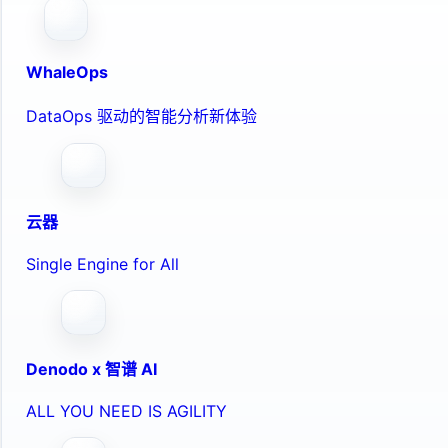
WhaleOps
DataOps 驱动的智能分析新体验
云器
Single Engine for All
Denodo x 智谱 AI
ALL YOU NEED IS AGILITY