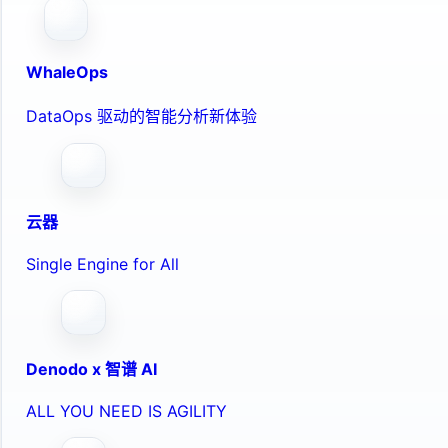
WhaleOps
DataOps 驱动的智能分析新体验
云器
Single Engine for All
Denodo x 智谱 AI
ALL YOU NEED IS AGILITY