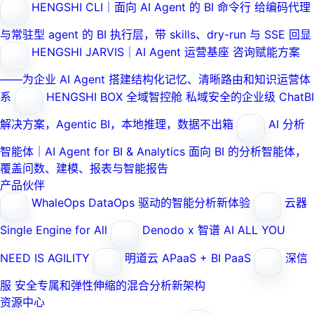
HENGSHI CLI｜面向 AI Agent 的 BI 命令行
给编码代理
与常驻型 agent 的 BI 执行层，带 skills、dry-run 与 SSE 回显
HENGSHI JARVIS｜AI Agent 运营基座
咨询赋能方案
——为企业 AI Agent 搭建结构化记忆、清晰路由和知识运营体
系
HENGSHI BOX 全域智控舱
私域安全的企业级 ChatBI
解决方案，Agentic BI，本地推理，数据不出箱
AI 分析
智能体｜AI Agent for BI & Analytics
面向 BI 的分析智能体，
覆盖问数、建模、报表与智能报告
产品伙伴
WhaleOps
DataOps 驱动的智能分析新体验
云器
Single Engine for All
Denodo x 智谱 AI
ALL YOU
NEED IS AGILITY
明道云
APaaS + BI PaaS
深信
服
安全专属和弹性伸缩的混合分析新架构
资源中心