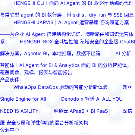
HENGSHI CLI｜面向 AI Agent 的 BI 命令行
给编码代理
与常驻型 agent 的 BI 执行层，带 skills、dry-run 与 SSE 回显
HENGSHI JARVIS｜AI Agent 运营基座
咨询赋能方案
——为企业 AI Agent 搭建结构化记忆、清晰路由和知识运营体
系
HENGSHI BOX 全域智控舱
私域安全的企业级 ChatBI
解决方案，Agentic BI，本地推理，数据不出箱
AI 分析
智能体｜AI Agent for BI & Analytics
面向 BI 的分析智能体，
覆盖问数、建模、报表与智能报告
产品伙伴
WhaleOps
DataOps 驱动的智能分析新体验
云器
Single Engine for All
Denodo x 智谱 AI
ALL YOU
NEED IS AGILITY
明道云
APaaS + BI PaaS
深信
服
安全专属和弹性伸缩的混合分析新架构
资源中心