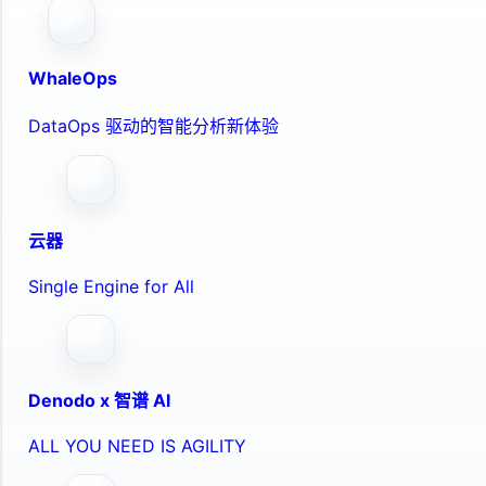
WhaleOps
DataOps 驱动的智能分析新体验
云器
Single Engine for All
Denodo x 智谱 AI
ALL YOU NEED IS AGILITY