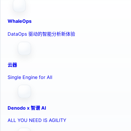
WhaleOps
DataOps 驱动的智能分析新体验
云器
Single Engine for All
Denodo x 智谱 AI
ALL YOU NEED IS AGILITY