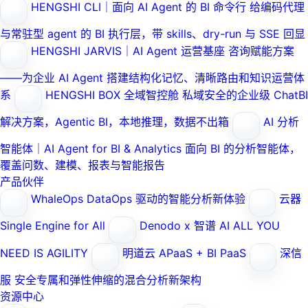
HENGSHI CLI｜面向 AI Agent 的 BI 命令行
给编码代理
与常驻型 agent 的 BI 执行层，带 skills、dry-run 与 SSE 回显
HENGSHI JARVIS｜AI Agent 运营基座
咨询赋能方案
——为企业 AI Agent 搭建结构化记忆、清晰路由和知识运营体
系
HENGSHI BOX 全域智控舱
私域安全的企业级 ChatBI
解决方案，Agentic BI，本地推理，数据不出箱
AI 分析
智能体｜AI Agent for BI & Analytics
面向 BI 的分析智能体，
覆盖问数、建模、报表与智能报告
产品伙伴
WhaleOps
DataOps 驱动的智能分析新体验
云器
Single Engine for All
Denodo x 智谱 AI
ALL YOU
NEED IS AGILITY
明道云
APaaS + BI PaaS
深信
服
安全专属和弹性伸缩的混合分析新架构
资源中心