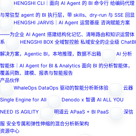
HENGSHI CLI｜面向 AI Agent 的 BI 命令行
给编码代理
与常驻型 agent 的 BI 执行层，带 skills、dry-run 与 SSE 回显
HENGSHI JARVIS｜AI Agent 运营基座
咨询赋能方案
——为企业 AI Agent 搭建结构化记忆、清晰路由和知识运营体
系
HENGSHI BOX 全域智控舱
私域安全的企业级 ChatBI
解决方案，Agentic BI，本地推理，数据不出箱
AI 分析
智能体｜AI Agent for BI & Analytics
面向 BI 的分析智能体，
覆盖问数、建模、报表与智能报告
产品伙伴
WhaleOps
DataOps 驱动的智能分析新体验
云器
Single Engine for All
Denodo x 智谱 AI
ALL YOU
NEED IS AGILITY
明道云
APaaS + BI PaaS
深信
服
安全专属和弹性伸缩的混合分析新架构
资源中心