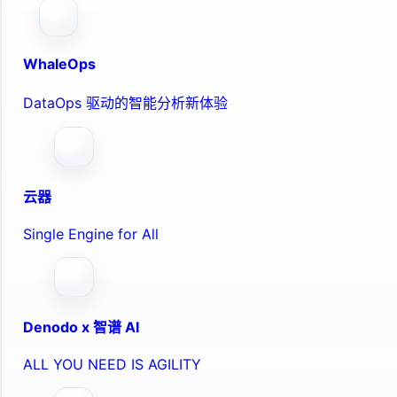
WhaleOps
DataOps 驱动的智能分析新体验
云器
Single Engine for All
Denodo x 智谱 AI
ALL YOU NEED IS AGILITY