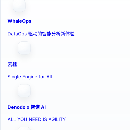
WhaleOps
DataOps 驱动的智能分析新体验
云器
Single Engine for All
Denodo x 智谱 AI
ALL YOU NEED IS AGILITY