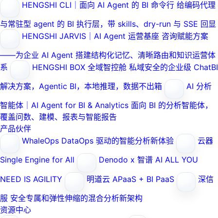
HENGSHI CLI｜面向 AI Agent 的 BI 命令行
给编码代理
与常驻型 agent 的 BI 执行层，带 skills、dry-run 与 SSE 回显
HENGSHI JARVIS｜AI Agent 运营基座
咨询赋能方案
——为企业 AI Agent 搭建结构化记忆、清晰路由和知识运营体
系
HENGSHI BOX 全域智控舱
私域安全的企业级 ChatBI
解决方案，Agentic BI，本地推理，数据不出箱
AI 分析
智能体｜AI Agent for BI & Analytics
面向 BI 的分析智能体，
覆盖问数、建模、报表与智能报告
产品伙伴
WhaleOps
DataOps 驱动的智能分析新体验
云器
Single Engine for All
Denodo x 智谱 AI
ALL YOU
NEED IS AGILITY
明道云
APaaS + BI PaaS
深信
服
安全专属和弹性伸缩的混合分析新架构
资源中心