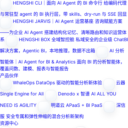
HENGSHI CLI｜面向 AI Agent 的 BI 命令行
给编码代理
与常驻型 agent 的 BI 执行层，带 skills、dry-run 与 SSE 回显
HENGSHI JARVIS｜AI Agent 运营基座
咨询赋能方案
——为企业 AI Agent 搭建结构化记忆、清晰路由和知识运营体
系
HENGSHI BOX 全域智控舱
私域安全的企业级 ChatBI
解决方案，Agentic BI，本地推理，数据不出箱
AI 分析
智能体｜AI Agent for BI & Analytics
面向 BI 的分析智能体，
覆盖问数、建模、报表与智能报告
产品伙伴
WhaleOps
DataOps 驱动的智能分析新体验
云器
Single Engine for All
Denodo x 智谱 AI
ALL YOU
NEED IS AGILITY
明道云
APaaS + BI PaaS
深信
服
安全专属和弹性伸缩的混合分析新架构
资源中心