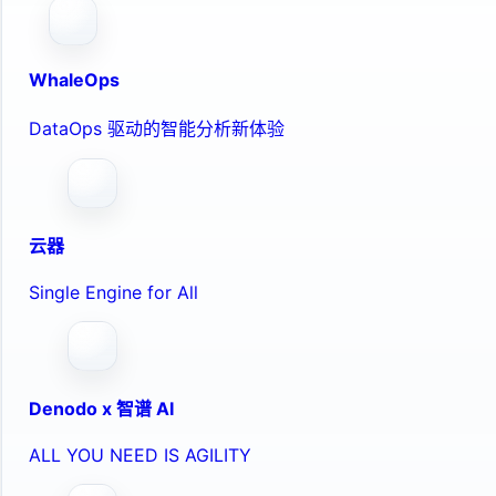
WhaleOps
DataOps 驱动的智能分析新体验
云器
Single Engine for All
Denodo x 智谱 AI
ALL YOU NEED IS AGILITY