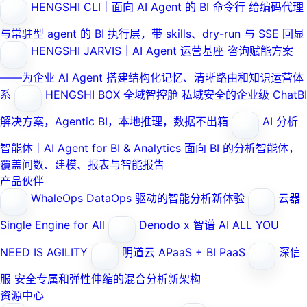
HENGSHI CLI｜面向 AI Agent 的 BI 命令行
给编码代理
与常驻型 agent 的 BI 执行层，带 skills、dry-run 与 SSE 回显
HENGSHI JARVIS｜AI Agent 运营基座
咨询赋能方案
——为企业 AI Agent 搭建结构化记忆、清晰路由和知识运营体
系
HENGSHI BOX 全域智控舱
私域安全的企业级 ChatBI
解决方案，Agentic BI，本地推理，数据不出箱
AI 分析
智能体｜AI Agent for BI & Analytics
面向 BI 的分析智能体，
覆盖问数、建模、报表与智能报告
产品伙伴
WhaleOps
DataOps 驱动的智能分析新体验
云器
Single Engine for All
Denodo x 智谱 AI
ALL YOU
NEED IS AGILITY
明道云
APaaS + BI PaaS
深信
服
安全专属和弹性伸缩的混合分析新架构
资源中心