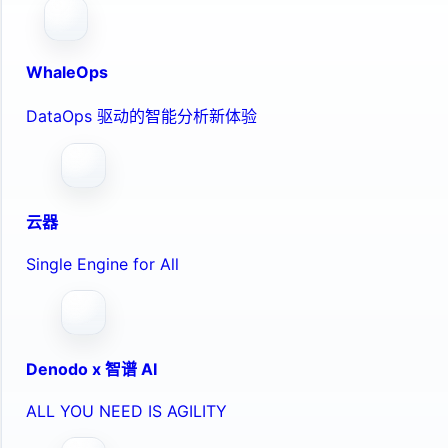
WhaleOps
DataOps 驱动的智能分析新体验
云器
Single Engine for All
Denodo x 智谱 AI
ALL YOU NEED IS AGILITY