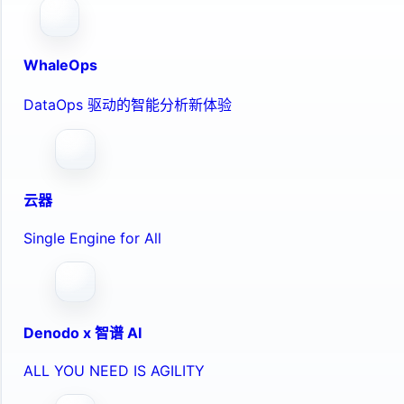
WhaleOps
DataOps 驱动的智能分析新体验
云器
Single Engine for All
Denodo x 智谱 AI
ALL YOU NEED IS AGILITY