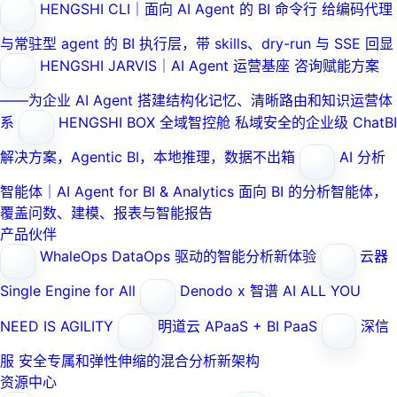
HENGSHI CLI｜面向 AI Agent 的 BI 命令行
给编码代理
与常驻型 agent 的 BI 执行层，带 skills、dry-run 与 SSE 回显
HENGSHI JARVIS｜AI Agent 运营基座
咨询赋能方案
——为企业 AI Agent 搭建结构化记忆、清晰路由和知识运营体
系
HENGSHI BOX 全域智控舱
私域安全的企业级 ChatBI
解决方案，Agentic BI，本地推理，数据不出箱
AI 分析
智能体｜AI Agent for BI & Analytics
面向 BI 的分析智能体，
覆盖问数、建模、报表与智能报告
产品伙伴
WhaleOps
DataOps 驱动的智能分析新体验
云器
Single Engine for All
Denodo x 智谱 AI
ALL YOU
NEED IS AGILITY
明道云
APaaS + BI PaaS
深信
服
安全专属和弹性伸缩的混合分析新架构
资源中心