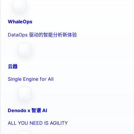
WhaleOps
DataOps 驱动的智能分析新体验
云器
Single Engine for All
Denodo x 智谱 AI
ALL YOU NEED IS AGILITY