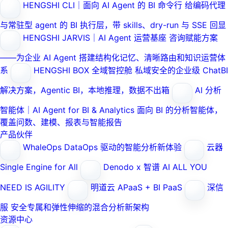
HENGSHI CLI｜面向 AI Agent 的 BI 命令行
给编码代理
与常驻型 agent 的 BI 执行层，带 skills、dry-run 与 SSE 回显
HENGSHI JARVIS｜AI Agent 运营基座
咨询赋能方案
——为企业 AI Agent 搭建结构化记忆、清晰路由和知识运营体
系
HENGSHI BOX 全域智控舱
私域安全的企业级 ChatBI
解决方案，Agentic BI，本地推理，数据不出箱
AI 分析
智能体｜AI Agent for BI & Analytics
面向 BI 的分析智能体，
覆盖问数、建模、报表与智能报告
产品伙伴
WhaleOps
DataOps 驱动的智能分析新体验
云器
Single Engine for All
Denodo x 智谱 AI
ALL YOU
NEED IS AGILITY
明道云
APaaS + BI PaaS
深信
服
安全专属和弹性伸缩的混合分析新架构
资源中心