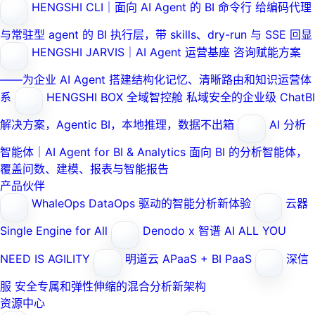
HENGSHI CLI｜面向 AI Agent 的 BI 命令行
给编码代理
与常驻型 agent 的 BI 执行层，带 skills、dry-run 与 SSE 回显
HENGSHI JARVIS｜AI Agent 运营基座
咨询赋能方案
——为企业 AI Agent 搭建结构化记忆、清晰路由和知识运营体
系
HENGSHI BOX 全域智控舱
私域安全的企业级 ChatBI
解决方案，Agentic BI，本地推理，数据不出箱
AI 分析
智能体｜AI Agent for BI & Analytics
面向 BI 的分析智能体，
覆盖问数、建模、报表与智能报告
产品伙伴
WhaleOps
DataOps 驱动的智能分析新体验
云器
Single Engine for All
Denodo x 智谱 AI
ALL YOU
NEED IS AGILITY
明道云
APaaS + BI PaaS
深信
服
安全专属和弹性伸缩的混合分析新架构
资源中心