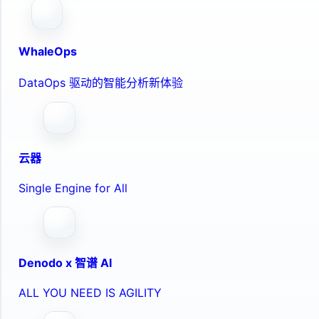
WhaleOps
DataOps 驱动的智能分析新体验
云器
Single Engine for All
Denodo x 智谱 AI
ALL YOU NEED IS AGILITY