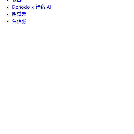
Denodo x 智谱 AI
明道云
深信服
帮助手册
API 文档
课堂中心
白皮书
技术博客
企业文化
新闻资讯