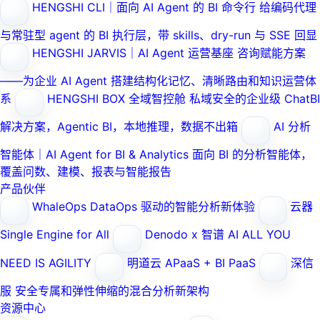
HENGSHI CLI｜面向 AI Agent 的 BI 命令行
给编码代理
与常驻型 agent 的 BI 执行层，带 skills、dry-run 与 SSE 回显
HENGSHI JARVIS｜AI Agent 运营基座
咨询赋能方案
——为企业 AI Agent 搭建结构化记忆、清晰路由和知识运营体
系
HENGSHI BOX 全域智控舱
私域安全的企业级 ChatBI
解决方案，Agentic BI，本地推理，数据不出箱
AI 分析
智能体｜AI Agent for BI & Analytics
面向 BI 的分析智能体，
覆盖问数、建模、报表与智能报告
产品伙伴
WhaleOps
DataOps 驱动的智能分析新体验
云器
Single Engine for All
Denodo x 智谱 AI
ALL YOU
NEED IS AGILITY
明道云
APaaS + BI PaaS
深信
服
安全专属和弹性伸缩的混合分析新架构
资源中心