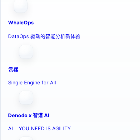
WhaleOps
DataOps 驱动的智能分析新体验
云器
Single Engine for All
Denodo x 智谱 AI
ALL YOU NEED IS AGILITY