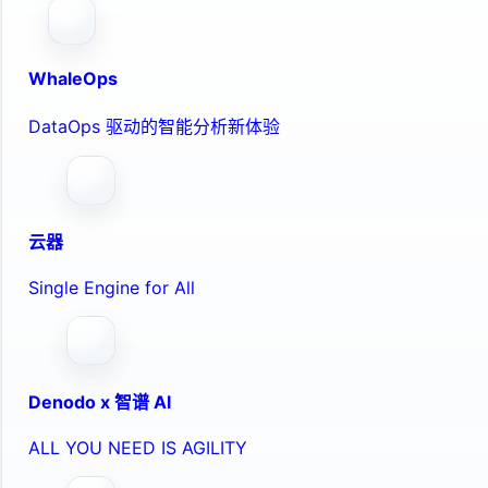
WhaleOps
DataOps 驱动的智能分析新体验
云器
Single Engine for All
Denodo x 智谱 AI
ALL YOU NEED IS AGILITY