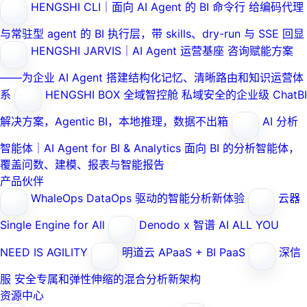
HENGSHI CLI｜面向 AI Agent 的 BI 命令行
给编码代理
与常驻型 agent 的 BI 执行层，带 skills、dry-run 与 SSE 回显
HENGSHI JARVIS｜AI Agent 运营基座
咨询赋能方案
——为企业 AI Agent 搭建结构化记忆、清晰路由和知识运营体
系
HENGSHI BOX 全域智控舱
私域安全的企业级 ChatBI
解决方案，Agentic BI，本地推理，数据不出箱
AI 分析
智能体｜AI Agent for BI & Analytics
面向 BI 的分析智能体，
覆盖问数、建模、报表与智能报告
产品伙伴
WhaleOps
DataOps 驱动的智能分析新体验
云器
Single Engine for All
Denodo x 智谱 AI
ALL YOU
NEED IS AGILITY
明道云
APaaS + BI PaaS
深信
服
安全专属和弹性伸缩的混合分析新架构
资源中心