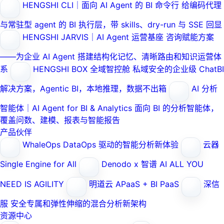
HENGSHI CLI｜面向 AI Agent 的 BI 命令行
给编码代理
与常驻型 agent 的 BI 执行层，带 skills、dry-run 与 SSE 回显
HENGSHI JARVIS｜AI Agent 运营基座
咨询赋能方案
——为企业 AI Agent 搭建结构化记忆、清晰路由和知识运营体
系
HENGSHI BOX 全域智控舱
私域安全的企业级 ChatBI
解决方案，Agentic BI，本地推理，数据不出箱
AI 分析
智能体｜AI Agent for BI & Analytics
面向 BI 的分析智能体，
覆盖问数、建模、报表与智能报告
产品伙伴
WhaleOps
DataOps 驱动的智能分析新体验
云器
Single Engine for All
Denodo x 智谱 AI
ALL YOU
NEED IS AGILITY
明道云
APaaS + BI PaaS
深信
服
安全专属和弹性伸缩的混合分析新架构
资源中心