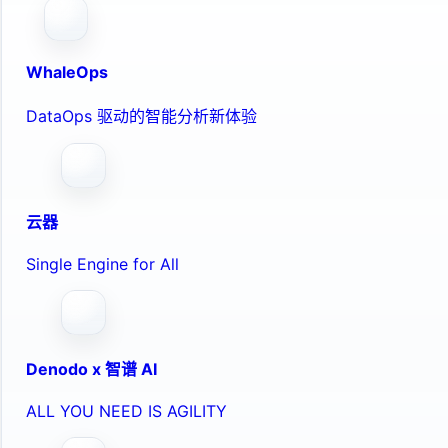
WhaleOps
DataOps 驱动的智能分析新体验
云器
Single Engine for All
Denodo x 智谱 AI
ALL YOU NEED IS AGILITY