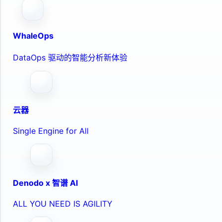
WhaleOps
DataOps 驱动的智能分析新体验
云器
Single Engine for All
Denodo x 智谱 AI
ALL YOU NEED IS AGILITY