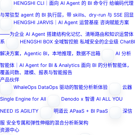
HENGSHI CLI｜面向 AI Agent 的 BI 命令行
给编码代理
与常驻型 agent 的 BI 执行层，带 skills、dry-run 与 SSE 回显
HENGSHI JARVIS｜AI Agent 运营基座
咨询赋能方案
——为企业 AI Agent 搭建结构化记忆、清晰路由和知识运营体
系
HENGSHI BOX 全域智控舱
私域安全的企业级 ChatBI
解决方案，Agentic BI，本地推理，数据不出箱
AI 分析
智能体｜AI Agent for BI & Analytics
面向 BI 的分析智能体，
覆盖问数、建模、报表与智能报告
产品伙伴
WhaleOps
DataOps 驱动的智能分析新体验
云器
Single Engine for All
Denodo x 智谱 AI
ALL YOU
NEED IS AGILITY
明道云
APaaS + BI PaaS
深信
服
安全专属和弹性伸缩的混合分析新架构
资源中心