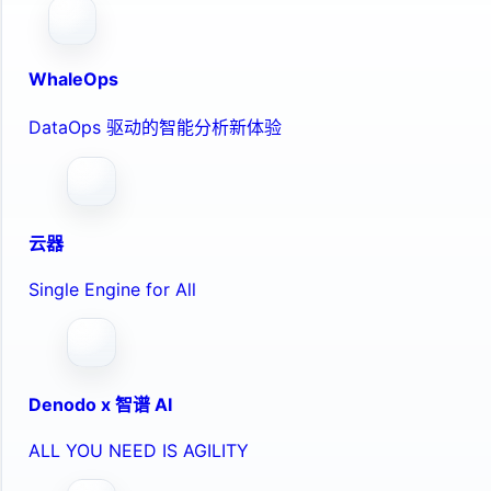
WhaleOps
DataOps 驱动的智能分析新体验
云器
Single Engine for All
Denodo x 智谱 AI
ALL YOU NEED IS AGILITY