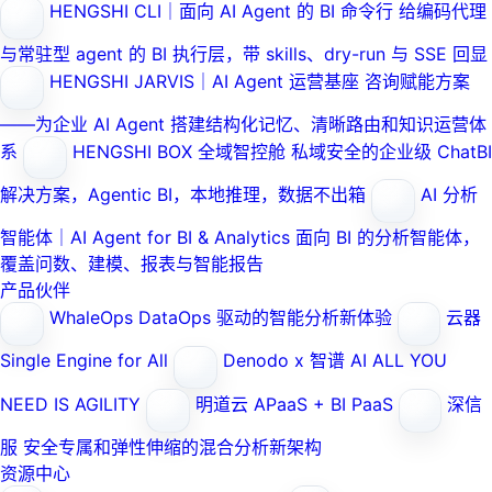
HENGSHI CLI｜面向 AI Agent 的 BI 命令行
给编码代理
与常驻型 agent 的 BI 执行层，带 skills、dry-run 与 SSE 回显
HENGSHI JARVIS｜AI Agent 运营基座
咨询赋能方案
——为企业 AI Agent 搭建结构化记忆、清晰路由和知识运营体
系
HENGSHI BOX 全域智控舱
私域安全的企业级 ChatBI
解决方案，Agentic BI，本地推理，数据不出箱
AI 分析
智能体｜AI Agent for BI & Analytics
面向 BI 的分析智能体，
覆盖问数、建模、报表与智能报告
产品伙伴
WhaleOps
DataOps 驱动的智能分析新体验
云器
Single Engine for All
Denodo x 智谱 AI
ALL YOU
NEED IS AGILITY
明道云
APaaS + BI PaaS
深信
服
安全专属和弹性伸缩的混合分析新架构
资源中心