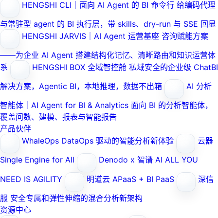
HENGSHI CLI｜面向 AI Agent 的 BI 命令行
给编码代理
与常驻型 agent 的 BI 执行层，带 skills、dry-run 与 SSE 回显
HENGSHI JARVIS｜AI Agent 运营基座
咨询赋能方案
——为企业 AI Agent 搭建结构化记忆、清晰路由和知识运营体
系
HENGSHI BOX 全域智控舱
私域安全的企业级 ChatBI
解决方案，Agentic BI，本地推理，数据不出箱
AI 分析
智能体｜AI Agent for BI & Analytics
面向 BI 的分析智能体，
覆盖问数、建模、报表与智能报告
产品伙伴
WhaleOps
DataOps 驱动的智能分析新体验
云器
Single Engine for All
Denodo x 智谱 AI
ALL YOU
NEED IS AGILITY
明道云
APaaS + BI PaaS
深信
服
安全专属和弹性伸缩的混合分析新架构
资源中心