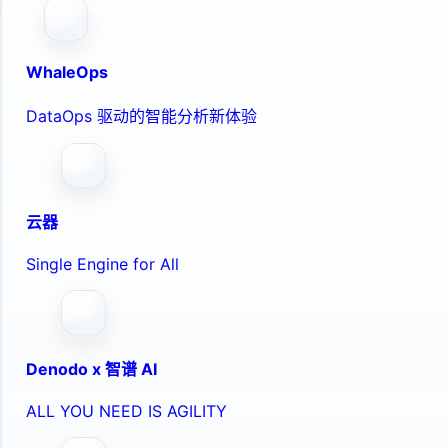
WhaleOps
DataOps 驱动的智能分析新体验
云器
Single Engine for All
Denodo x 智谱 AI
ALL YOU NEED IS AGILITY