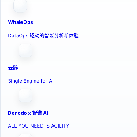
WhaleOps
DataOps 驱动的智能分析新体验
云器
Single Engine for All
Denodo x 智谱 AI
ALL YOU NEED IS AGILITY