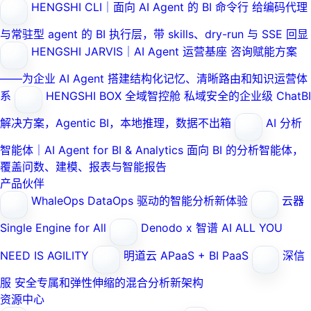
HENGSHI CLI｜面向 AI Agent 的 BI 命令行
给编码代理
与常驻型 agent 的 BI 执行层，带 skills、dry-run 与 SSE 回显
HENGSHI JARVIS｜AI Agent 运营基座
咨询赋能方案
——为企业 AI Agent 搭建结构化记忆、清晰路由和知识运营体
系
HENGSHI BOX 全域智控舱
私域安全的企业级 ChatBI
解决方案，Agentic BI，本地推理，数据不出箱
AI 分析
智能体｜AI Agent for BI & Analytics
面向 BI 的分析智能体，
覆盖问数、建模、报表与智能报告
产品伙伴
WhaleOps
DataOps 驱动的智能分析新体验
云器
Single Engine for All
Denodo x 智谱 AI
ALL YOU
NEED IS AGILITY
明道云
APaaS + BI PaaS
深信
服
安全专属和弹性伸缩的混合分析新架构
资源中心