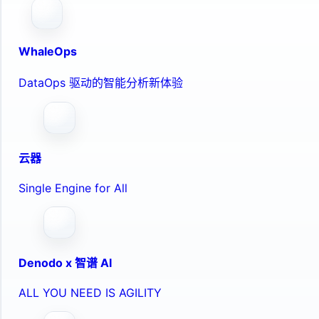
WhaleOps
DataOps 驱动的智能分析新体验
云器
Single Engine for All
Denodo x 智谱 AI
ALL YOU NEED IS AGILITY