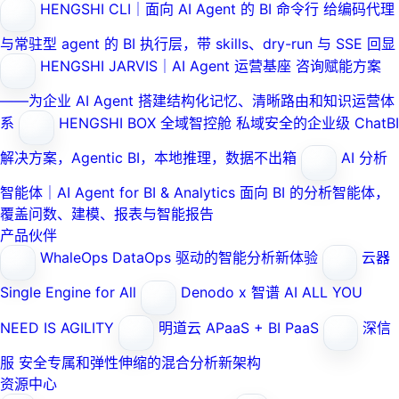
HENGSHI CLI｜面向 AI Agent 的 BI 命令行
给编码代理
与常驻型 agent 的 BI 执行层，带 skills、dry-run 与 SSE 回显
HENGSHI JARVIS｜AI Agent 运营基座
咨询赋能方案
——为企业 AI Agent 搭建结构化记忆、清晰路由和知识运营体
系
HENGSHI BOX 全域智控舱
私域安全的企业级 ChatBI
解决方案，Agentic BI，本地推理，数据不出箱
AI 分析
智能体｜AI Agent for BI & Analytics
面向 BI 的分析智能体，
覆盖问数、建模、报表与智能报告
产品伙伴
WhaleOps
DataOps 驱动的智能分析新体验
云器
Single Engine for All
Denodo x 智谱 AI
ALL YOU
NEED IS AGILITY
明道云
APaaS + BI PaaS
深信
服
安全专属和弹性伸缩的混合分析新架构
资源中心