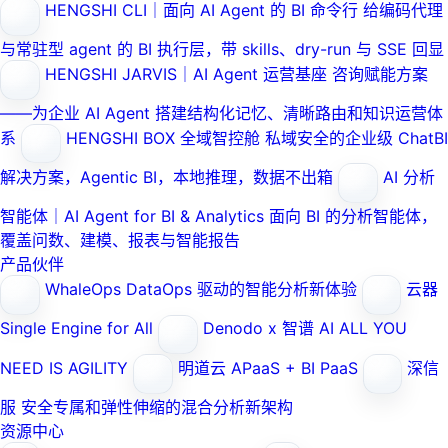
HENGSHI CLI｜面向 AI Agent 的 BI 命令行
给编码代理
与常驻型 agent 的 BI 执行层，带 skills、dry-run 与 SSE 回显
HENGSHI JARVIS｜AI Agent 运营基座
咨询赋能方案
——为企业 AI Agent 搭建结构化记忆、清晰路由和知识运营体
系
HENGSHI BOX 全域智控舱
私域安全的企业级 ChatBI
解决方案，Agentic BI，本地推理，数据不出箱
AI 分析
智能体｜AI Agent for BI & Analytics
面向 BI 的分析智能体，
覆盖问数、建模、报表与智能报告
产品伙伴
WhaleOps
DataOps 驱动的智能分析新体验
云器
Single Engine for All
Denodo x 智谱 AI
ALL YOU
NEED IS AGILITY
明道云
APaaS + BI PaaS
深信
服
安全专属和弹性伸缩的混合分析新架构
资源中心