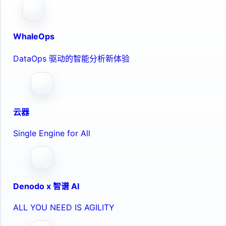
WhaleOps
DataOps 驱动的智能分析新体验
云器
Single Engine for All
Denodo x 智谱 AI
ALL YOU NEED IS AGILITY