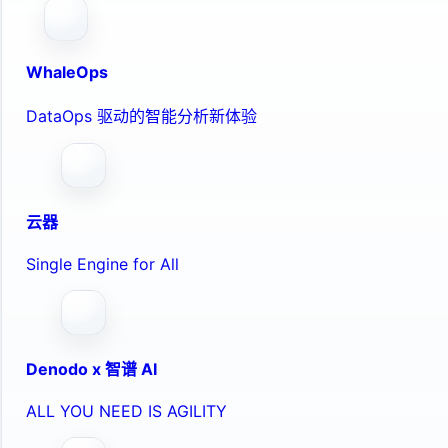
WhaleOps
DataOps 驱动的智能分析新体验
云器
Single Engine for All
Denodo x 智谱 AI
ALL YOU NEED IS AGILITY