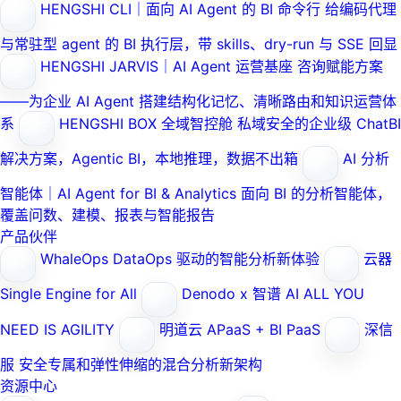
HENGSHI CLI｜面向 AI Agent 的 BI 命令行
给编码代理
与常驻型 agent 的 BI 执行层，带 skills、dry-run 与 SSE 回显
HENGSHI JARVIS｜AI Agent 运营基座
咨询赋能方案
——为企业 AI Agent 搭建结构化记忆、清晰路由和知识运营体
系
HENGSHI BOX 全域智控舱
私域安全的企业级 ChatBI
解决方案，Agentic BI，本地推理，数据不出箱
AI 分析
智能体｜AI Agent for BI & Analytics
面向 BI 的分析智能体，
覆盖问数、建模、报表与智能报告
产品伙伴
WhaleOps
DataOps 驱动的智能分析新体验
云器
Single Engine for All
Denodo x 智谱 AI
ALL YOU
NEED IS AGILITY
明道云
APaaS + BI PaaS
深信
服
安全专属和弹性伸缩的混合分析新架构
资源中心