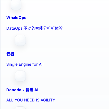
WhaleOps
DataOps 驱动的智能分析新体验
云器
Single Engine for All
Denodo x 智谱 AI
ALL YOU NEED IS AGILITY