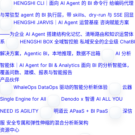
HENGSHI CLI｜面向 AI Agent 的 BI 命令行
给编码代理
与常驻型 agent 的 BI 执行层，带 skills、dry-run 与 SSE 回显
HENGSHI JARVIS｜AI Agent 运营基座
咨询赋能方案
——为企业 AI Agent 搭建结构化记忆、清晰路由和知识运营体
系
HENGSHI BOX 全域智控舱
私域安全的企业级 ChatBI
解决方案，Agentic BI，本地推理，数据不出箱
AI 分析
智能体｜AI Agent for BI & Analytics
面向 BI 的分析智能体，
覆盖问数、建模、报表与智能报告
产品伙伴
WhaleOps
DataOps 驱动的智能分析新体验
云器
Single Engine for All
Denodo x 智谱 AI
ALL YOU
NEED IS AGILITY
明道云
APaaS + BI PaaS
深信
服
安全专属和弹性伸缩的混合分析新架构
资源中心