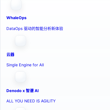
WhaleOps
DataOps 驱动的智能分析新体验
云器
Single Engine for All
Denodo x 智谱 AI
ALL YOU NEED IS AGILITY