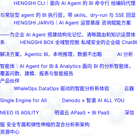
HENGSHI CLI｜面向 AI Agent 的 BI 命令行
给编码代理
与常驻型 agent 的 BI 执行层，带 skills、dry-run 与 SSE 回显
HENGSHI JARVIS｜AI Agent 运营基座
咨询赋能方案
——为企业 AI Agent 搭建结构化记忆、清晰路由和知识运营体
系
HENGSHI BOX 全域智控舱
私域安全的企业级 ChatBI
解决方案，Agentic BI，本地推理，数据不出箱
AI 分析
智能体｜AI Agent for BI & Analytics
面向 BI 的分析智能体，
覆盖问数、建模、报表与智能报告
产品伙伴
WhaleOps
DataOps 驱动的智能分析新体验
云器
Single Engine for All
Denodo x 智谱 AI
ALL YOU
NEED IS AGILITY
明道云
APaaS + BI PaaS
深信
服
安全专属和弹性伸缩的混合分析新架构
资源中心