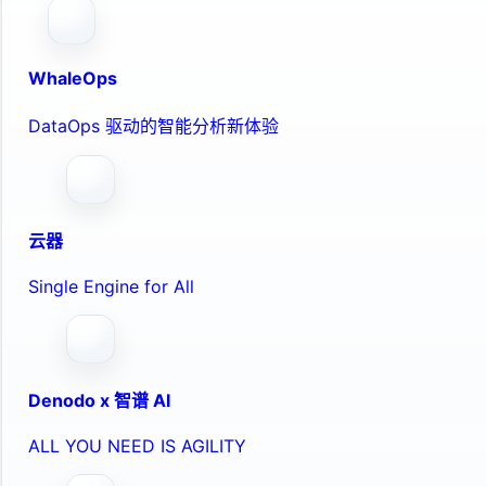
WhaleOps
DataOps 驱动的智能分析新体验
云器
Single Engine for All
Denodo x 智谱 AI
ALL YOU NEED IS AGILITY