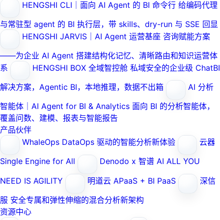
HENGSHI CLI｜面向 AI Agent 的 BI 命令行
给编码代理
与常驻型 agent 的 BI 执行层，带 skills、dry-run 与 SSE 回显
HENGSHI JARVIS｜AI Agent 运营基座
咨询赋能方案
——为企业 AI Agent 搭建结构化记忆、清晰路由和知识运营体
系
HENGSHI BOX 全域智控舱
私域安全的企业级 ChatBI
解决方案，Agentic BI，本地推理，数据不出箱
AI 分析
智能体｜AI Agent for BI & Analytics
面向 BI 的分析智能体，
覆盖问数、建模、报表与智能报告
产品伙伴
WhaleOps
DataOps 驱动的智能分析新体验
云器
Single Engine for All
Denodo x 智谱 AI
ALL YOU
NEED IS AGILITY
明道云
APaaS + BI PaaS
深信
服
安全专属和弹性伸缩的混合分析新架构
资源中心