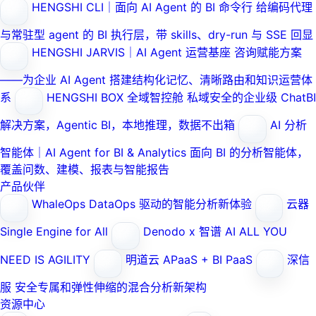
HENGSHI CLI｜面向 AI Agent 的 BI 命令行
给编码代理
与常驻型 agent 的 BI 执行层，带 skills、dry-run 与 SSE 回显
HENGSHI JARVIS｜AI Agent 运营基座
咨询赋能方案
——为企业 AI Agent 搭建结构化记忆、清晰路由和知识运营体
系
HENGSHI BOX 全域智控舱
私域安全的企业级 ChatBI
解决方案，Agentic BI，本地推理，数据不出箱
AI 分析
智能体｜AI Agent for BI & Analytics
面向 BI 的分析智能体，
覆盖问数、建模、报表与智能报告
产品伙伴
WhaleOps
DataOps 驱动的智能分析新体验
云器
Single Engine for All
Denodo x 智谱 AI
ALL YOU
NEED IS AGILITY
明道云
APaaS + BI PaaS
深信
服
安全专属和弹性伸缩的混合分析新架构
资源中心