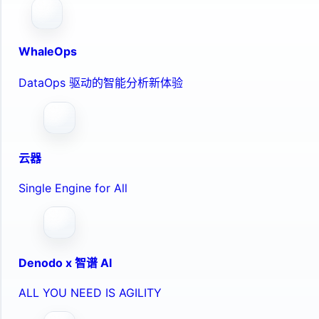
WhaleOps
DataOps 驱动的智能分析新体验
云器
Single Engine for All
Denodo x 智谱 AI
ALL YOU NEED IS AGILITY