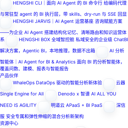
HENGSHI CLI｜面向 AI Agent 的 BI 命令行
给编码代理
与常驻型 agent 的 BI 执行层，带 skills、dry-run 与 SSE 回显
HENGSHI JARVIS｜AI Agent 运营基座
咨询赋能方案
——为企业 AI Agent 搭建结构化记忆、清晰路由和知识运营体
系
HENGSHI BOX 全域智控舱
私域安全的企业级 ChatBI
解决方案，Agentic BI，本地推理，数据不出箱
AI 分析
智能体｜AI Agent for BI & Analytics
面向 BI 的分析智能体，
覆盖问数、建模、报表与智能报告
产品伙伴
WhaleOps
DataOps 驱动的智能分析新体验
云器
Single Engine for All
Denodo x 智谱 AI
ALL YOU
NEED IS AGILITY
明道云
APaaS + BI PaaS
深信
服
安全专属和弹性伸缩的混合分析新架构
资源中心