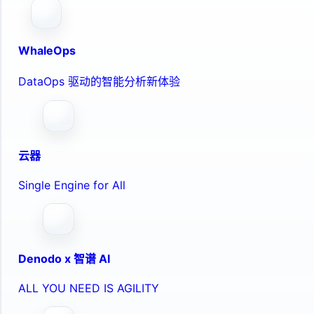
WhaleOps
DataOps 驱动的智能分析新体验
云器
Single Engine for All
Denodo x 智谱 AI
ALL YOU NEED IS AGILITY