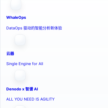
WhaleOps
DataOps 驱动的智能分析新体验
云器
Single Engine for All
Denodo x 智谱 AI
ALL YOU NEED IS AGILITY