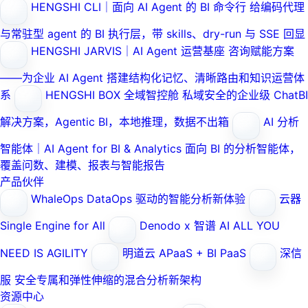
HENGSHI CLI｜面向 AI Agent 的 BI 命令行
给编码代理
与常驻型 agent 的 BI 执行层，带 skills、dry-run 与 SSE 回显
HENGSHI JARVIS｜AI Agent 运营基座
咨询赋能方案
——为企业 AI Agent 搭建结构化记忆、清晰路由和知识运营体
系
HENGSHI BOX 全域智控舱
私域安全的企业级 ChatBI
解决方案，Agentic BI，本地推理，数据不出箱
AI 分析
智能体｜AI Agent for BI & Analytics
面向 BI 的分析智能体，
覆盖问数、建模、报表与智能报告
产品伙伴
WhaleOps
DataOps 驱动的智能分析新体验
云器
Single Engine for All
Denodo x 智谱 AI
ALL YOU
NEED IS AGILITY
明道云
APaaS + BI PaaS
深信
服
安全专属和弹性伸缩的混合分析新架构
资源中心