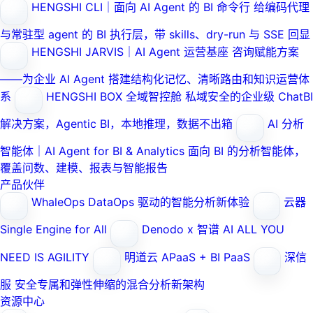
HENGSHI CLI｜面向 AI Agent 的 BI 命令行
给编码代理
与常驻型 agent 的 BI 执行层，带 skills、dry-run 与 SSE 回显
HENGSHI JARVIS｜AI Agent 运营基座
咨询赋能方案
——为企业 AI Agent 搭建结构化记忆、清晰路由和知识运营体
系
HENGSHI BOX 全域智控舱
私域安全的企业级 ChatBI
解决方案，Agentic BI，本地推理，数据不出箱
AI 分析
智能体｜AI Agent for BI & Analytics
面向 BI 的分析智能体，
覆盖问数、建模、报表与智能报告
产品伙伴
WhaleOps
DataOps 驱动的智能分析新体验
云器
Single Engine for All
Denodo x 智谱 AI
ALL YOU
NEED IS AGILITY
明道云
APaaS + BI PaaS
深信
服
安全专属和弹性伸缩的混合分析新架构
资源中心