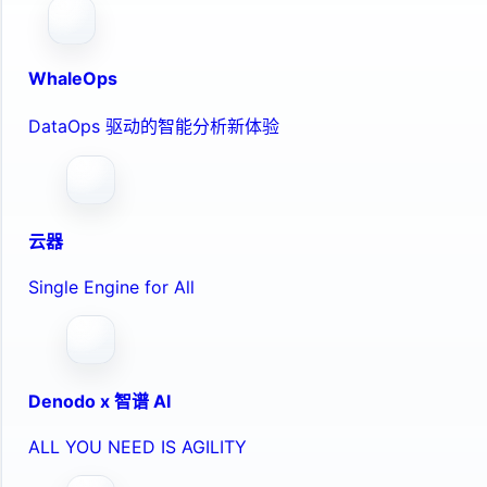
WhaleOps
DataOps 驱动的智能分析新体验
云器
Single Engine for All
Denodo x 智谱 AI
ALL YOU NEED IS AGILITY