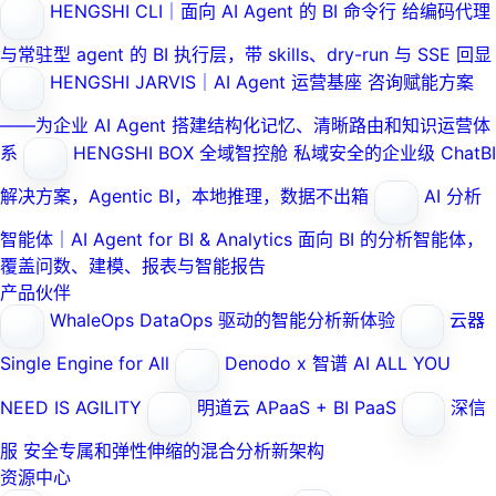
HENGSHI CLI｜面向 AI Agent 的 BI 命令行
给编码代理
与常驻型 agent 的 BI 执行层，带 skills、dry-run 与 SSE 回显
HENGSHI JARVIS｜AI Agent 运营基座
咨询赋能方案
——为企业 AI Agent 搭建结构化记忆、清晰路由和知识运营体
系
HENGSHI BOX 全域智控舱
私域安全的企业级 ChatBI
解决方案，Agentic BI，本地推理，数据不出箱
AI 分析
智能体｜AI Agent for BI & Analytics
面向 BI 的分析智能体，
覆盖问数、建模、报表与智能报告
产品伙伴
WhaleOps
DataOps 驱动的智能分析新体验
云器
Single Engine for All
Denodo x 智谱 AI
ALL YOU
NEED IS AGILITY
明道云
APaaS + BI PaaS
深信
服
安全专属和弹性伸缩的混合分析新架构
资源中心