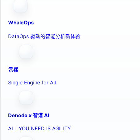
WhaleOps
DataOps 驱动的智能分析新体验
云器
Single Engine for All
Denodo x 智谱 AI
ALL YOU NEED IS AGILITY