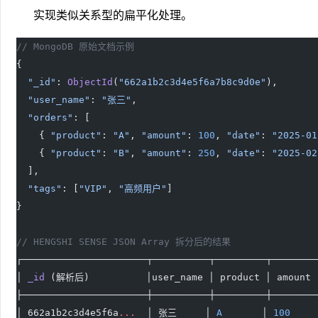
实现类似关系型的扁平化处理。
// MongoDB 原始文档示例
{
  "_id"
: 
ObjectId
(
"662a1b2c3d4e5f6a7b8c9d0e"
),
  "user_name"
: 
"张三"
,
  "orders"
: [
    { 
"product"
: 
"A"
, 
"amount"
: 
100
, 
"date"
: 
"2025-01
    { 
"product"
: 
"B"
, 
"amount"
: 
250
, 
"date"
: 
"2025-02
  ],
  "tags"
: [
"VIP"
, 
"高频用户"
]
}
// HENGSHI SENSE JSON Array 拆分后的结果
┌──────────────────────┬──────────┬─────────┬────────
│ 
_id
 (解析后)          │user_name │ product │ amount 
├──────────────────────┼──────────┼─────────┼────────
│ 662a1b2c3d4e5f6a
...
  │ 张三     │ 
A
       │ 
100
    