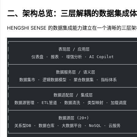
二、架构总览：三层解耦的数据集成
HENGSHI SENSE 的数据集成能力建立在一个清晰的三层
┌────────────────────────────────────────────────────
│                    表现层 / 应用层                   
│         仪表盘 · 报表 · 增强分析 · AI Copilot         
├────────────────────────────────────────────────────
│                   数据服务层 / 语义层                 
│    数据集市 · 逻辑数据模型 · 聚合数据集 · 指标体系        
├────────────────────────────────────────────────────
│                  数据适配层 / 集成层                  
│  数据源管理 · ETL管道 · 数据清洗 · 类型映射 · 加载调度    
├────────────────────────────────────────────────────
│                    数据源层 (20+)                   
│  关系型DB · 数据仓库 · 大数据平台 · NoSQL · 云服务      
└────────────────────────────────────────────────────