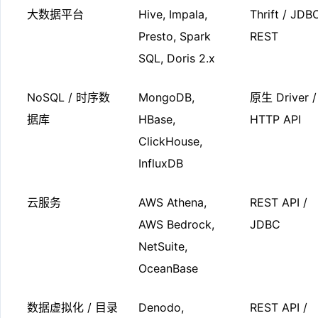
大数据平台
Hive, Impala,
Thrift / JDBC
Presto, Spark
REST
SQL, Doris 2.x
NoSQL / 时序数
MongoDB,
原生 Driver /
据库
HBase,
HTTP API
ClickHouse,
InfluxDB
云服务
AWS Athena,
REST API /
AWS Bedrock,
JDBC
NetSuite,
OceanBase
数据虚拟化 / 目录
Denodo,
REST API /