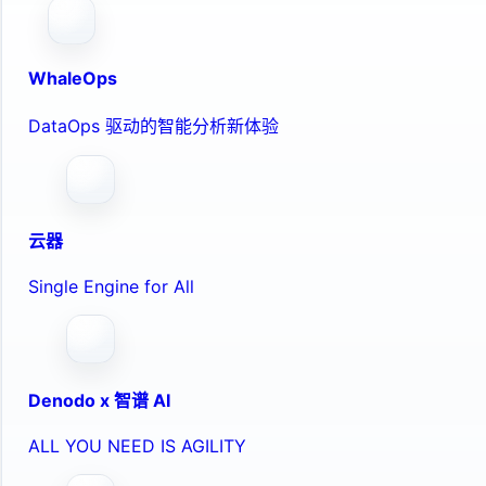
WhaleOps
DataOps 驱动的智能分析新体验
云器
Single Engine for All
Denodo x 智谱 AI
ALL YOU NEED IS AGILITY