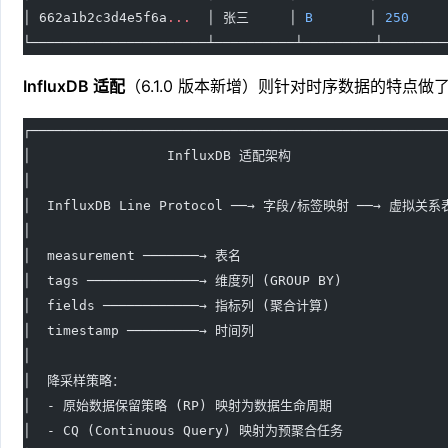
│ 662a1b2c3d4e5f6a
...
  │ 张三     │ 
B
       │ 
250
    
└──────────────────────┴──────────┴─────────┴────────
InfluxDB 适配
（6.1.0 版本新增）则针对时序数据的特点做
┌────────────────────────────────────────────────────
│                 InfluxDB 适配架构                   
│                                                    
│  InfluxDB Line Protocol ──→ 字段/标签映射 ──→ 虚拟关系
│                                                    
│  measurement ───────→ 表名                         
│  tags ──────────────→ 维度列 (GROUP BY)             
│  fields ────────────→ 指标列 (聚合计算)               
│  timestamp ─────────→ 时间列                        
│                                                    
│  降采样策略：                                        
│  - 原始数据保留策略 (RP) 映射为数据生命周期              
│  - CQ (Continuous Query) 映射为预聚合任务             