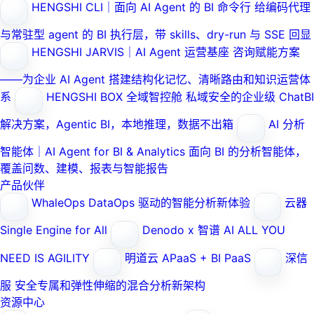
HENGSHI CLI｜面向 AI Agent 的 BI 命令行
给编码代理
与常驻型 agent 的 BI 执行层，带 skills、dry-run 与 SSE 回显
HENGSHI JARVIS｜AI Agent 运营基座
咨询赋能方案
——为企业 AI Agent 搭建结构化记忆、清晰路由和知识运营体
系
HENGSHI BOX 全域智控舱
私域安全的企业级 ChatBI
解决方案，Agentic BI，本地推理，数据不出箱
AI 分析
智能体｜AI Agent for BI & Analytics
面向 BI 的分析智能体，
覆盖问数、建模、报表与智能报告
产品伙伴
WhaleOps
DataOps 驱动的智能分析新体验
云器
Single Engine for All
Denodo x 智谱 AI
ALL YOU
NEED IS AGILITY
明道云
APaaS + BI PaaS
深信
服
安全专属和弹性伸缩的混合分析新架构
资源中心