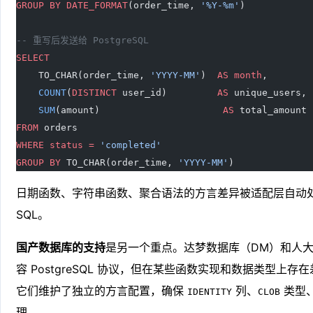
GROUP BY
 DATE_FORMAT
(order_time, 
'%Y-%m'
)
-- 重写后发送给 PostgreSQL
SELECT
    TO_CHAR(order_time, 
'YYYY-MM'
)  
AS
 month
,
    COUNT
(
DISTINCT
 user_id)         
AS
 unique_users,
    SUM
(amount)                      
AS
 total_amount
FROM
 orders
WHERE
 status
 =
 'completed'
GROUP BY
 TO_CHAR(order_time, 
'YYYY-MM'
)
日期函数、字符串函数、聚合语法的方言差异被适配层自动
SQL。
国产数据库的支持
是另一个重点。达梦数据库（DM）和人大金仓
容 PostgreSQL 协议，但在某些函数实现和数据类型上存在差异
它们维护了独立的方言配置，确保
列、
类型
IDENTITY
CLOB
理。