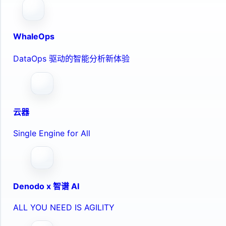
WhaleOps
DataOps 驱动的智能分析新体验
云器
Single Engine for All
Denodo x 智谱 AI
ALL YOU NEED IS AGILITY