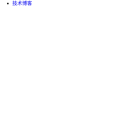
技术博客
企业文化
新闻资讯
电话咨询: 15810120570
公司邮箱:
hi@hengshi.com
北京市海淀区西小口路66号中关村东升科技园B-2楼D201
室
上海市黄浦区延安东路550号海洋大厦29楼2903室
广东省深圳市光明区光源五路宝新科技园4栋707号
浙江省杭州市余杭区仓前街道阿里中心·未科D2号楼12层