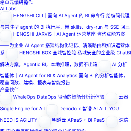
格单元编辑操作
AI Labs
HENGSHI CLI｜面向 AI Agent 的 BI 命令行
给编码代理
与常驻型 agent 的 BI 执行层，带 skills、dry-run 与 SSE 回显
HENGSHI JARVIS｜AI Agent 运营基座
咨询赋能方案
——为企业 AI Agent 搭建结构化记忆、清晰路由和知识运营体
系
HENGSHI BOX 全域智控舱
私域安全的企业级 ChatBI
解决方案，Agentic BI，本地推理，数据不出箱
AI 分析
智能体｜AI Agent for BI & Analytics
面向 BI 的分析智能体，
覆盖问数、建模、报表与智能报告
产品伙伴
WhaleOps
DataOps 驱动的智能分析新体验
云器
Single Engine for All
Denodo x 智谱 AI
ALL YOU
NEED IS AGILITY
明道云
APaaS + BI PaaS
深信